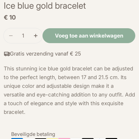
Ice blue gold bracelet
Normale
€ 10
prijs
Hoeveelheid
Voeg toe aan winkelwagen
Verminder de hoeveelheid voor Ice blue gold br
Verhoog de hoeveelheid voor Ice blue 
Gratis verzending vanaf € 25
This stunning ice blue gold bracelet can be adjusted
to the perfect length, between 17 and 21.5 cm. Its
unique color and adjustable design make it a
versatile and eye-catching addition to any outfit. Add
a touch of elegance and style with this exquisite
bracelet.
Betaalmethoden
Beveiligde betaling