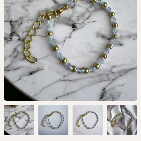
Open media 0 in modal