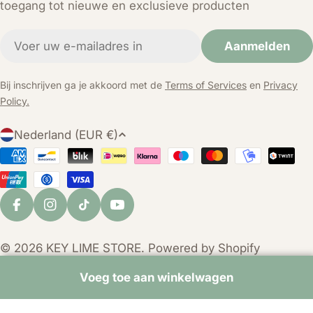
toegang tot nieuwe en exclusieve producten
E-
Aanmelden
mail
Bij inschrijven ga je akkoord met de
Terms of Services
en
Privacy
Policy.
L
Nederland (EUR €)
a
Betaalmethoden
n
d
/
Facebook
Instagram
TikTok
YouTube
r
e
© 2026
KEY LIME STORE
. Powered by Shopify
g
i
Voeg toe aan winkelwagen
o