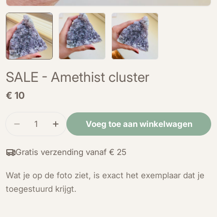
SALE - Amethist cluster
Normale
€ 10
prijs
Hoeveelheid
Voeg toe aan winkelwagen
Verminder de hoeveelheid voor SALE - Amethist
Verhoog de hoeveelheid voor SALE - A
Gratis verzending vanaf € 25
Wat je op de foto ziet, is exact het exemplaar dat je
toegestuurd krijgt.