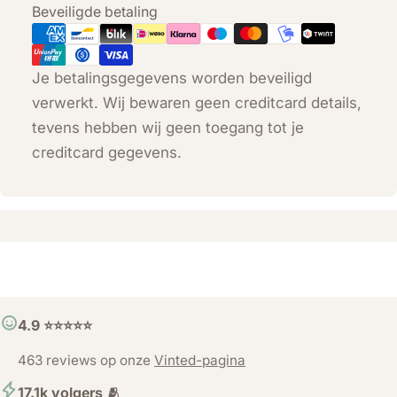
Betaalmethoden
Beveiligde betaling
Je betalingsgegevens worden beveiligd
verwerkt. Wij bewaren geen creditcard details,
tevens hebben wij geen toegang tot je
creditcard gegevens.
4.9 ⭐️⭐️⭐️⭐️⭐️
463 reviews op onze
Vinted-pagina
17.1k volgers 🫂