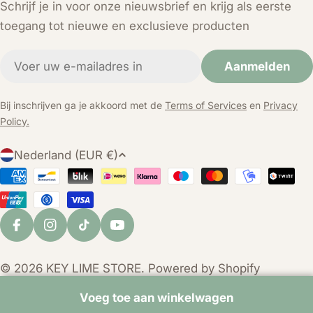
Schrijf je in voor onze nieuwsbrief en krijg als eerste
toegang tot nieuwe en exclusieve producten
E-
Aanmelden
mail
Bij inschrijven ga je akkoord met de
Terms of Services
en
Privacy
Policy.
L
Nederland (EUR €)
a
Betaalmethoden
n
d
/
Facebook
Instagram
TikTok
YouTube
r
e
© 2026
KEY LIME STORE
. Powered by Shopify
g
i
Voeg toe aan winkelwagen