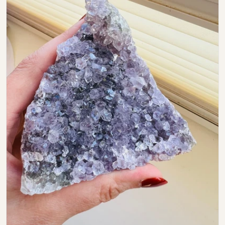
Open media 0 in modal