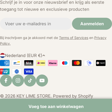
Schrijf je in voor onze nieuwsbrief en krijg als eerste
toegang tot nieuwe en exclusieve producten
E-
Aanmelden
mail
Bij inschrijven ga je akkoord met de
Terms of Services
en
Privacy
Policy.
L
Nederland (EUR €)
a
Betaalmethoden
n
d
/
Facebook
Instagram
TikTok
YouTube
r
e
© 2026
KEY LIME STORE
. Powered by Shopify
g
i
Voeg toe aan winkelwagen