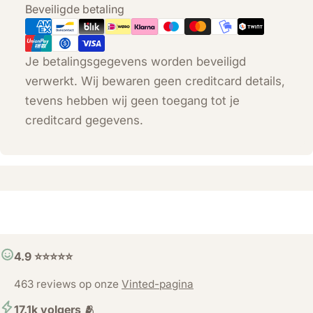
Betaalmethoden
Beveiligde betaling
Je betalingsgegevens worden beveiligd
verwerkt. Wij bewaren geen creditcard details,
tevens hebben wij geen toegang tot je
creditcard gegevens.
4.9 ⭐️⭐️⭐️⭐️⭐️
463 reviews op onze
Vinted-pagina
17.1k volgers 🫂