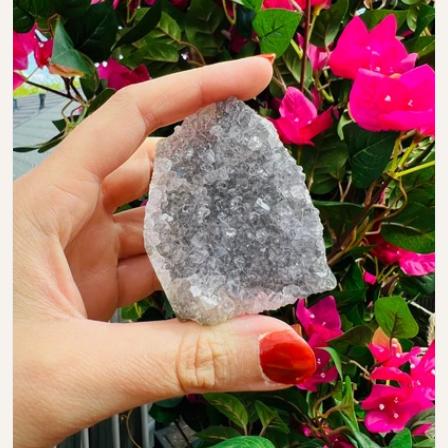
Open media 0 in modal