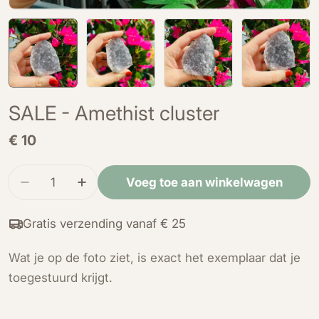
SALE - Amethist cluster
Normale
€ 10
prijs
Hoeveelheid
Voeg toe aan winkelwagen
Verminder de hoeveelheid voor SALE - Amethist
Verhoog de hoeveelheid voor SALE - A
Gratis verzending vanaf € 25
Wat je op de foto ziet, is exact het exemplaar dat je
toegestuurd krijgt.