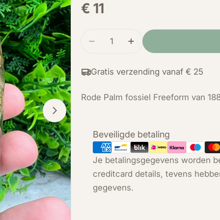
Normale
€ 11
prijs
Hoeveelheid
Verminder de hoeveelheid voo
Verhoog de hoeveelh
Gratis verzending vanaf € 25
Rode Palm fossiel Freeform van 18
Open media 1 in modal
Betaalmethoden
Beveiligde betaling
Je betalingsgegevens worden be
creditcard details, tevens hebbe
gegevens.