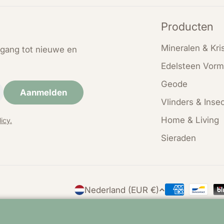
Producten
Mineralen & Kris
oegang tot nieuwe en
Edelsteen Vorm
Geode
Aanmelden
Vlinders & Inse
Home & Living
icy.
Sieraden
L
Nederland (EUR €)
Betaalmethod
a