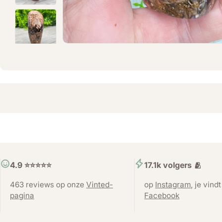
4.9 ⭐️⭐️⭐️⭐️⭐️
17.1k volgers 🫂
463 reviews op onze
Vinted-
op
Instagram
, je vind
pagina
Facebook