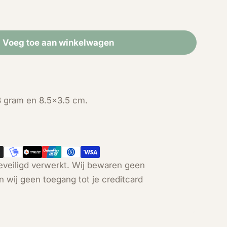
Voeg toe aan winkelwagen
r Rode Palm Fossiel free form (8 cm)
eid voor Rode Palm Fossiel free form (8 cm)
8 gram en 8.5x3.5 cm.
Open media 2 in modal
veiligd verwerkt. Wij bewaren geen
n wij geen toegang tot je creditcard