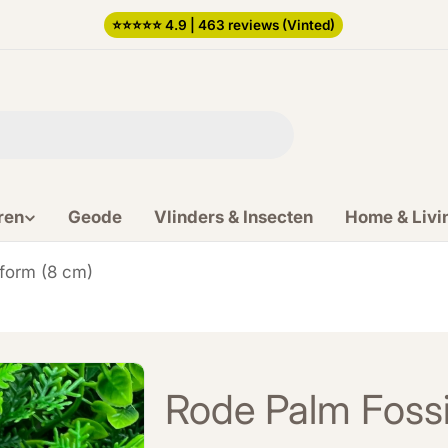
⭐️⭐️⭐️⭐️⭐️ 4.9 | 463 reviews (Vinted)
ren
Geode
Vlinders & Insecten
Home & Livi
 form (8 cm)
Rode Palm Fossi