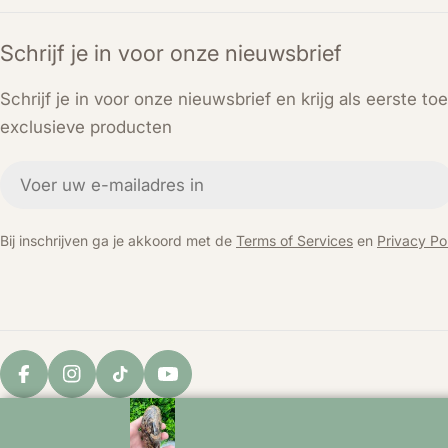
Schrijf je in voor onze nieuwsbrief
Schrijf je in voor onze nieuwsbrief en krijg als eerste t
exclusieve producten
E-
mail
Bij inschrijven ga je akkoord met de
Terms of Services
en
Privacy Pol
Facebook
Instagram
TikTok
YouTube
© 2026
KEY LIME STORE
. Powered by Shopify