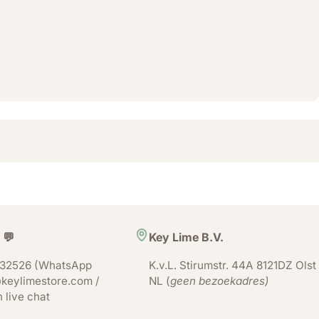
 💬
Key Lime B.V.
32526 (WhatsApp
K.v.L. Stirumstr. 44A 8121DZ Olst
keylimestore.com /
NL (
geen bezoekadres)
n live chat