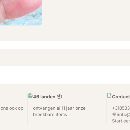
46 landen 📦
Contact
t ons ook op
ontvangen al 11 jaar onze
+318533
breekbare items
💬)info@
Start ee