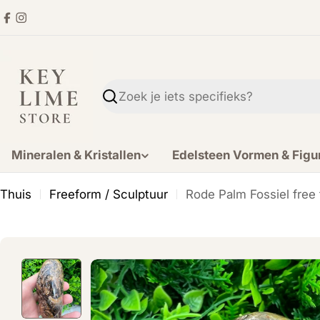
Ga
Facebook
Instagram
direct
naar
de
inhoud
Zoekopdracht
Mineralen & Kristallen
Edelsteen Vormen & Figu
Thuis
Freeform / Sculptuur
Rode Palm Fossiel free