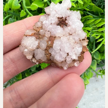
Open media 0 in modal