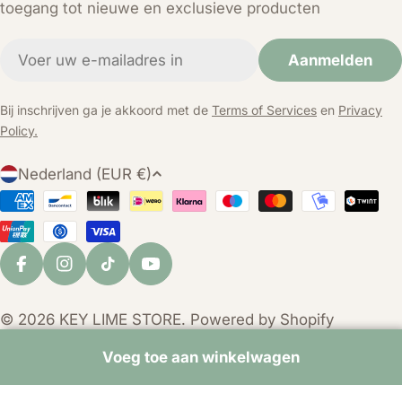
toegang tot nieuwe en exclusieve producten
E-
Aanmelden
mail
Bij inschrijven ga je akkoord met de
Terms of Services
en
Privacy
Policy.
L
Nederland (EUR €)
a
Betaalmethoden
n
d
/
Facebook
Instagram
TikTok
YouTube
r
e
© 2026
KEY LIME STORE
. Powered by Shopify
g
i
Voeg toe aan winkelwagen
o