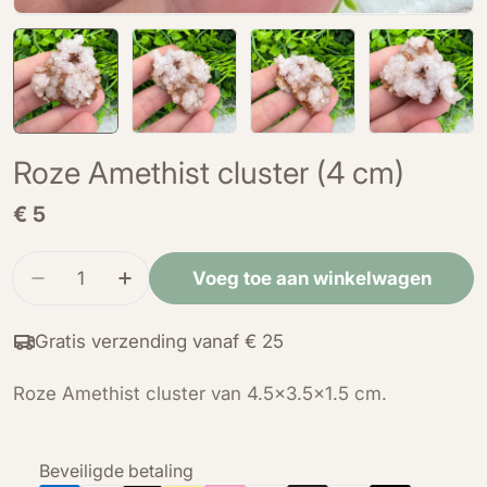
Roze Amethist cluster (4 cm)
Normale
€ 5
prijs
Hoeveelheid
Voeg toe aan winkelwagen
Verminder de hoeveelheid voor Roze Amethist c
Verhoog de hoeveelheid voor Roze Ame
Gratis verzending vanaf € 25
Roze Amethist cluster van 4.5x3.5x1.5 cm.
Betaalmethoden
Beveiligde betaling