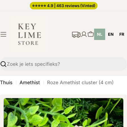
Ga
⭐️⭐️⭐️⭐️⭐️ 4.9 | 463 reviews (Vinted)
direct
naar
de
NL
EN
FR
inhoud
Winkelwagen
Zoekopdracht
Thuis
Amethist
Roze Amethist cluster (4 cm)