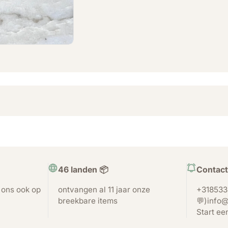
46 landen 📦
Contact
t ons ook op
ontvangen al 11 jaar onze
+318533
breekbare items
💬)info@
Start ee