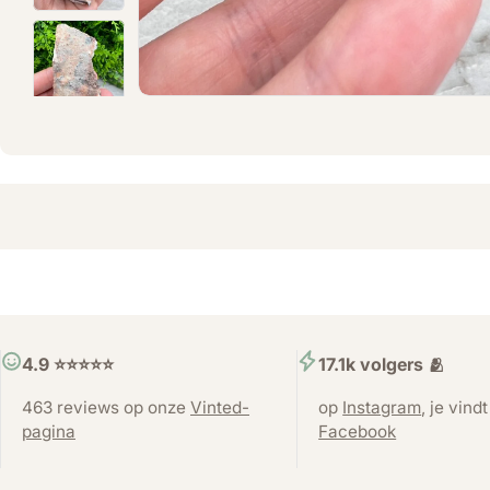
4.9 ⭐️⭐️⭐️⭐️⭐️
17.1k volgers 🫂
463 reviews op onze
Vinted-
op
Instagram
, je vind
pagina
Facebook