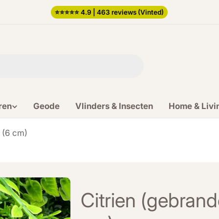
⭐️⭐️⭐️⭐️⭐️ 4.9 | 463 reviews (Vinted)
ren
Geode
Vlinders & Insecten
Home & Livi
 (6 cm)
Citrien (gebrand