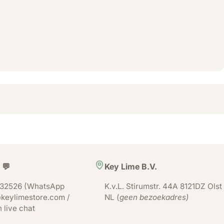
 💬
Key Lime B.V.
32526 (WhatsApp
K.v.L. Stirumstr. 44A 8121DZ Olst
keylimestore.com /
NL (
geen bezoekadres)
n live chat