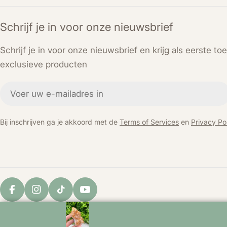
Schrijf je in voor onze nieuwsbrief
Schrijf je in voor onze nieuwsbrief en krijg als eerste t
exclusieve producten
E-
mail
Bij inschrijven ga je akkoord met de
Terms of Services
en
Privacy Pol
Facebook
Instagram
TikTok
YouTube
© 2026
KEY LIME STORE
. Powered by Shopify