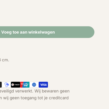
Voeg toe aan winkelwagen
 Citrien (gebrande Amethist) cluster (6 cm)
id voor Citrien (gebrande Amethist) cluster (6 cm)
Open media 2 in modal
3 cm.
veiligd verwerkt. Wij bewaren geen
n wij geen toegang tot je creditcard