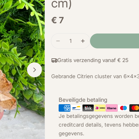
cm)
Normale
€ 7
prijs
Hoeveelheid
Verminder de hoeveelheid voor
Verhoog de hoeveelhe
Gratis verzending vanaf € 25
Open media 1 in modal
Gebrande Citrien cluster van 6x4x
Betaalmethoden
Beveiligde betaling
Je betalingsgegevens worden be
creditcard details, tevens hebbe
gegevens.