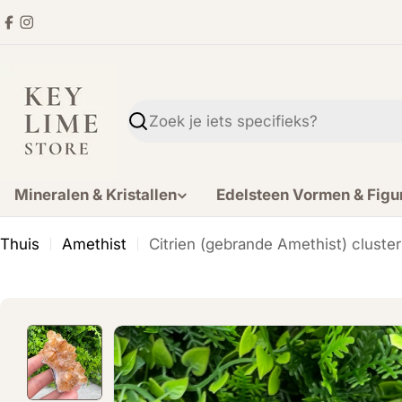
Ga
Facebook
Instagram
direct
naar
de
inhoud
Zoekopdracht
Mineralen & Kristallen
Edelsteen Vormen & Figu
Thuis
Amethist
Citrien (gebrande Amethist) cluster