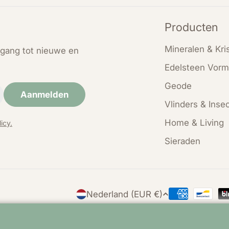
Producten
Mineralen & Kris
oegang tot nieuwe en
Edelsteen Vorm
Geode
Aanmelden
Vlinders & Inse
Home & Living
icy.
Sieraden
L
Nederland (EUR €)
Betaalmethod
a