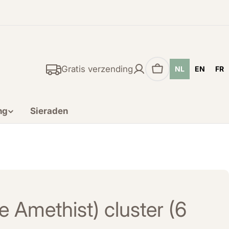
Gratis verzending
NL
EN
FR
Winkelwagen
ng
Sieraden
e Amethist) cluster (6