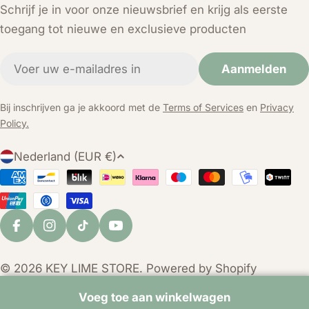
Schrijf je in voor onze nieuwsbrief en krijg als eerste
toegang tot nieuwe en exclusieve producten
E-
Aanmelden
mail
Bij inschrijven ga je akkoord met de
Terms of Services
en
Privacy
Policy.
L
Nederland (EUR €)
a
Betaalmethoden
n
d
/
Facebook
Instagram
TikTok
YouTube
r
e
© 2026
KEY LIME STORE
. Powered by Shopify
g
i
Voeg toe aan winkelwagen