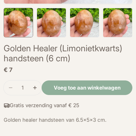
Golden Healer (Limonietkwarts)
handsteen (6 cm)
Normale
€ 7
prijs
Hoeveelheid
Voeg toe aan winkelwagen
Verminder de hoeveelheid voor Golden Healer 
Verhoog de hoeveelheid voor Golden H
Gratis verzending vanaf € 25
Golden healer handsteen van 6.5x5x3 cm.