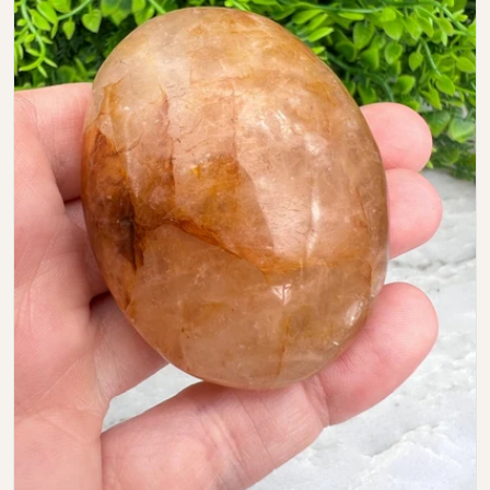
Open media 0 in modal