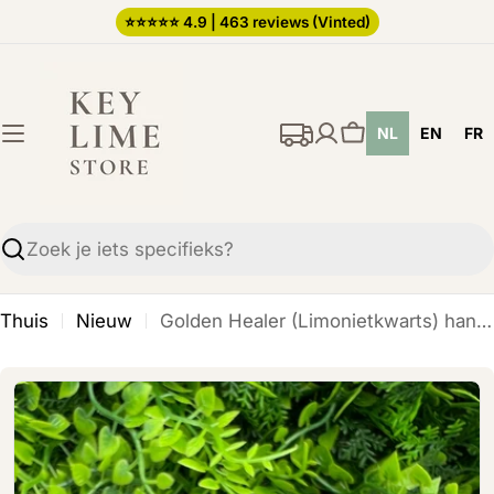
Ga
⭐️⭐️⭐️⭐️⭐️ 4.9 | 463 reviews (Vinted)
direct
naar
de
NL
EN
FR
inhoud
Winkelwagen
Zoekopdracht
Thuis
Nieuw
Golden Healer (Limonietkwarts) handsteen (6 cm)