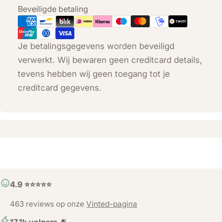
Betaalmethoden
Beveiligde betaling
Je betalingsgegevens worden beveiligd
verwerkt. Wij bewaren geen creditcard details,
tevens hebben wij geen toegang tot je
creditcard gegevens.
4.9 ⭐️⭐️⭐️⭐️⭐️
463 reviews op onze
Vinted-pagina