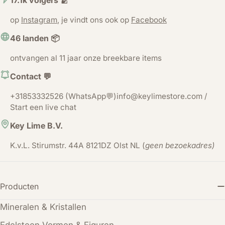
17.1k volgers 🫂
op
Instagram
, je vindt ons ook op
Facebook
46 landen 📦
ontvangen al 11 jaar onze breekbare items
Contact 💬
+31853332526 (WhatsApp💬)info@keylimestore.com /
Start een live chat
Key Lime B.V.
K.v.L. Stirumstr. 44A 8121DZ Olst NL (
geen bezoekadres)
Producten
Mineralen & Kristallen
Edelsteen Vormen & Figuren