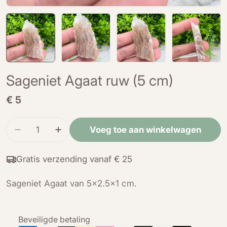
Sageniet Agaat ruw (5 cm)
Normale
€ 5
prijs
Hoeveelheid
Voeg toe aan winkelwagen
Verminder de hoeveelheid voor Sageniet Agaat 
Verhoog de hoeveelheid voor Sageniet
Gratis verzending vanaf € 25
Sageniet Agaat van 5x2.5x1 cm.
Betaalmethoden
Beveiligde betaling