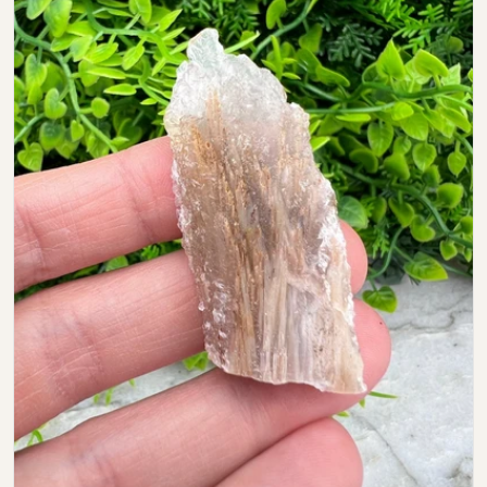
Open media 0 in modal