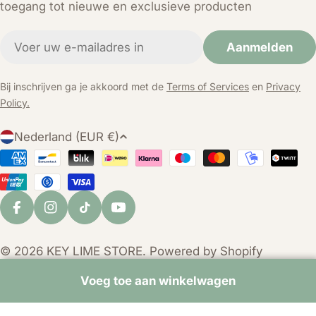
toegang tot nieuwe en exclusieve producten
E-
Aanmelden
mail
Bij inschrijven ga je akkoord met de
Terms of Services
en
Privacy
Policy.
L
Nederland (EUR €)
a
Betaalmethoden
n
d
/
Facebook
Instagram
TikTok
YouTube
r
e
© 2026
KEY LIME STORE
. Powered by Shopify
g
i
Voeg toe aan winkelwagen
o