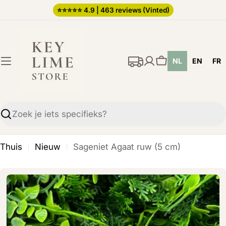
Ga
⭐️⭐️⭐️⭐️⭐️ 4.9 | 463 reviews (Vinted)
direct
naar
de
NL
EN
FR
inhoud
Winkelwagen
Zoekopdracht
Thuis
Nieuw
Sageniet Agaat ruw (5 cm)