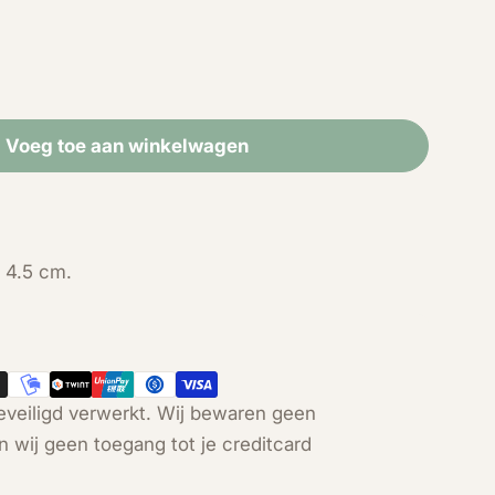
Voeg toe aan winkelwagen
r Zilveren regenboog blauwe kraal oorbellen
eid voor Zilveren regenboog blauwe kraal oorbelle
Open media 2 in modal
n 4.5 cm.
veiligd verwerkt. Wij bewaren geen
n wij geen toegang tot je creditcard