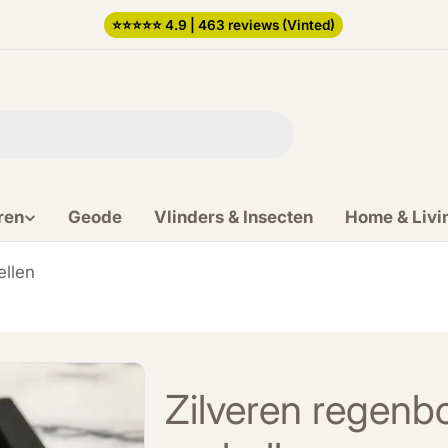
⭐️⭐️⭐️⭐️⭐️ 4.9 | 463 reviews (Vinted)
ren
Geode
Vlinders & Insecten
Home & Livi
ellen
Zilveren regenb