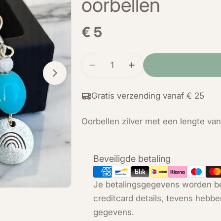
oorbellen
Normale
€ 5
prijs
Hoeveelheid
Verminder de hoeveelheid voo
Verhoog de hoeveelh
Open media 1 in modal
Gratis verzending vanaf € 25
Oorbellen zilver met een lengte va
Betaalmethoden
Beveiligde betaling
Je betalingsgegevens worden be
creditcard details, tevens hebbe
gegevens.