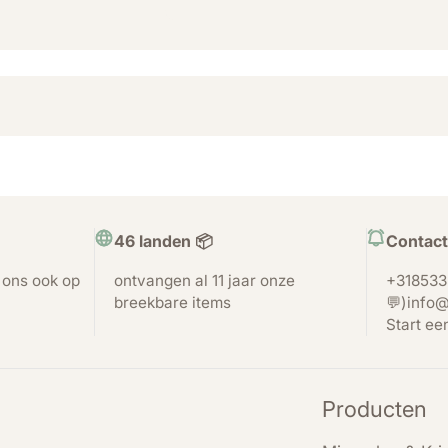
46 landen 📦
Contact
t ons ook op
ontvangen al 11 jaar onze
+318533
breekbare items
💬)info@
Start ee
Producten