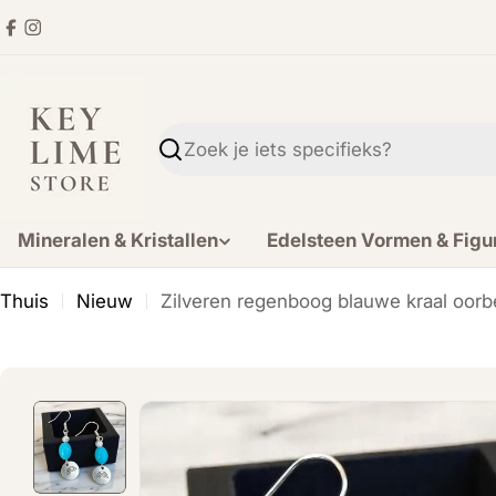
Ga
Facebook
Instagram
direct
naar
de
inhoud
Zoekopdracht
Mineralen & Kristallen
Edelsteen Vormen & Figu
Thuis
Nieuw
Zilveren regenboog blauwe kraal oorb