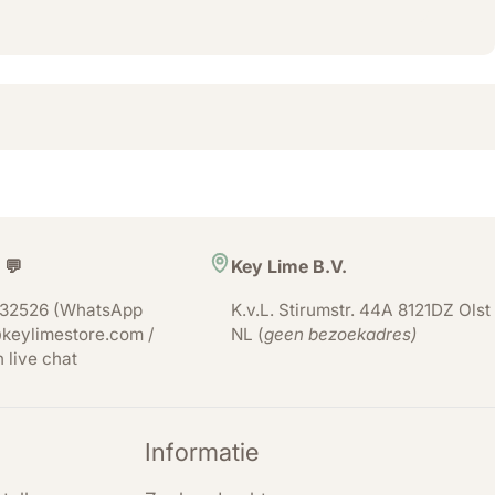
 💬
Key Lime B.V.
32526 (WhatsApp
K.v.L. Stirumstr. 44A 8121DZ Olst
keylimestore.com /
NL (
geen bezoekadres)
n live chat
Informatie