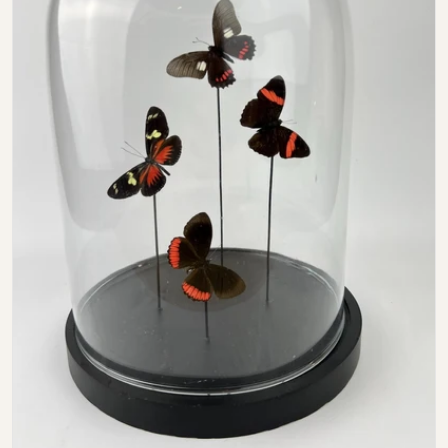
Open media 0 in modal