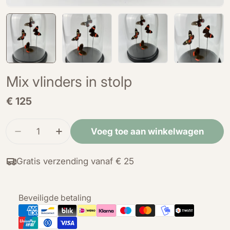
Mix vlinders in stolp
Normale
€ 125
prijs
Hoeveelheid
Voeg toe aan winkelwagen
Verminder de hoeveelheid voor Mix vlinders in 
Verhoog de hoeveelheid voor Mix vlind
Gratis verzending vanaf € 25
Betaalmethoden
Beveiligde betaling