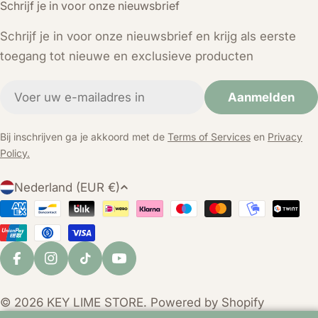
Schrijf je in voor onze nieuwsbrief
Schrijf je in voor onze nieuwsbrief en krijg als eerste
toegang tot nieuwe en exclusieve producten
E-
Aanmelden
mail
Bij inschrijven ga je akkoord met de
Terms of Services
en
Privacy
Policy.
L
Nederland (EUR €)
a
Betaalmethoden
n
d
/
Facebook
Instagram
TikTok
YouTube
r
e
© 2026
KEY LIME STORE
. Powered by Shopify
g