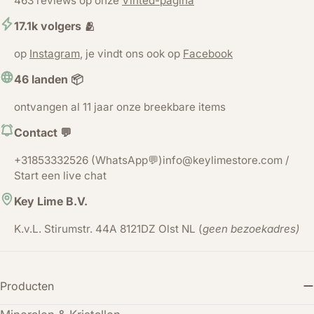
463 reviews op onze
Vinted-pagina
17.1k volgers 🫂
op
Instagram
, je vindt ons ook op
Facebook
46 landen 📦
ontvangen al 11 jaar onze breekbare items
Contact 💬
+31853332526 (WhatsApp💬)info@keylimestore.com /
Start een live chat
Key Lime B.V.
K.v.L. Stirumstr. 44A 8121DZ Olst NL (
geen bezoekadres)
Producten