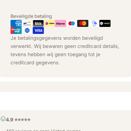
Betaalmethoden
Beveiligde betaling
Je betalingsgegevens worden beveiligd
verwerkt. Wij bewaren geen creditcard details,
tevens hebben wij geen toegang tot je
creditcard gegevens.
4.9 ⭐️⭐️⭐️⭐️⭐️