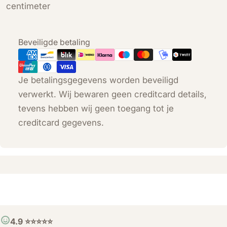
centimeter
Betaalmethoden
Beveiligde betaling
Je betalingsgegevens worden beveiligd
verwerkt. Wij bewaren geen creditcard details,
tevens hebben wij geen toegang tot je
creditcard gegevens.
4.9 ⭐️⭐️⭐️⭐️⭐️