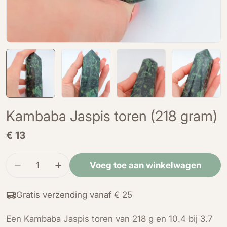
Kambaba Jaspis toren (218 gram)
Normale
€ 13
prijs
Hoeveelheid
Voeg toe aan winkelwagen
Verminder de hoeveelheid voor Kambaba Jaspis
Verhoog de hoeveelheid voor Kambaba
Gratis verzending vanaf € 25
Een Kambaba Jaspis toren van 218 g en 10.4 bij 3.7