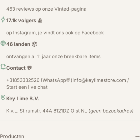
463 reviews op onze
Vinted-pagina
17.1k volgers 🫂
op
Instagram
, je vindt ons ook op
Facebook
46 landen 📦
ontvangen al 11 jaar onze breekbare items
Contact 💬
+31853332526 (WhatsApp💬)info@keylimestore.com /
Start een live chat
Key Lime B.V.
K.v.L. Stirumstr. 44A 8121DZ Olst NL (
geen bezoekadres)
Producten