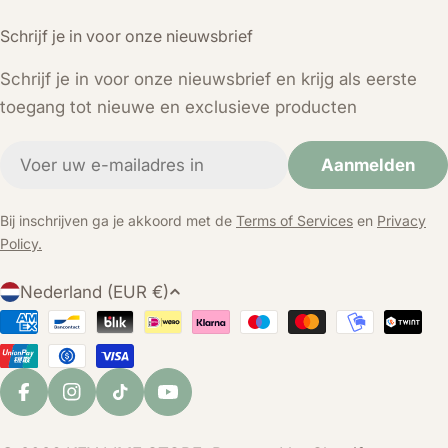
Schrijf je in voor onze nieuwsbrief
Schrijf je in voor onze nieuwsbrief en krijg als eerste
toegang tot nieuwe en exclusieve producten
E-
Aanmelden
mail
Bij inschrijven ga je akkoord met de
Terms of Services
en
Privacy
Policy.
L
Nederland (EUR €)
a
Betaalmethoden
n
d
/
Facebook
Instagram
TikTok
YouTube
r
e