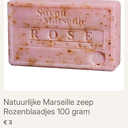
Open media 0 in modal
Natuurlijke Marseille zeep
Rozenblaadjes 100 gram
Normale
€ 3