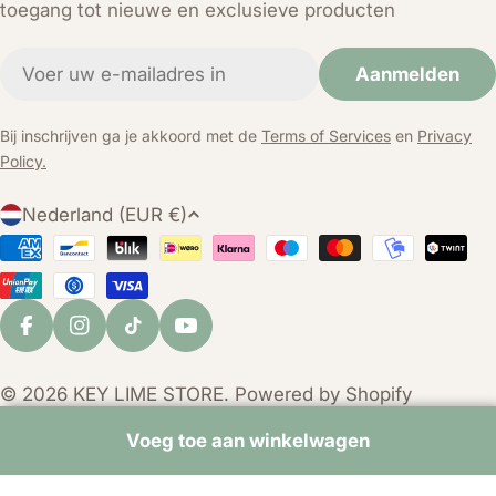
toegang tot nieuwe en exclusieve producten
E-
Aanmelden
mail
Bij inschrijven ga je akkoord met de
Terms of Services
en
Privacy
Policy.
L
Nederland (EUR €)
a
Betaalmethoden
n
d
/
Facebook
Instagram
TikTok
YouTube
r
e
© 2026
KEY LIME STORE
. Powered by Shopify
g
i
Voeg toe aan winkelwagen
o