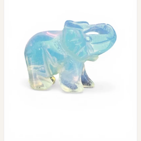
Open media 0 in modal