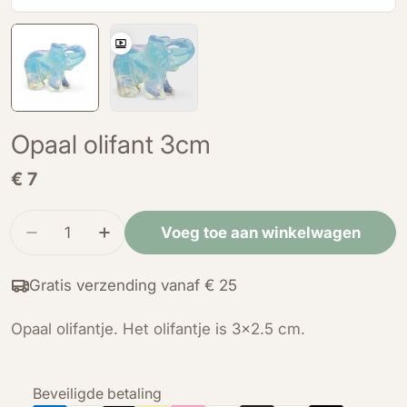
Opaal olifant 3cm
Normale
€ 7
prijs
Hoeveelheid
Voeg toe aan winkelwagen
Verminder de hoeveelheid voor Opaal olifant 3
Verhoog de hoeveelheid voor Opaal ol
Gratis verzending vanaf € 25
Opaal olifantje. Het olifantje is 3x2.5 cm.
Betaalmethoden
Beveiligde betaling