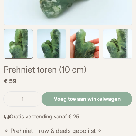
Prehniet toren (10 cm)
Normale
€ 59
prijs
Hoeveelheid
Voeg toe aan winkelwagen
Verminder de hoeveelheid voor Prehniet toren 
Verhoog de hoeveelheid voor Prehniet
Gratis verzending vanaf € 25
✧ Prehniet – ruw & deels gepolijst ✧