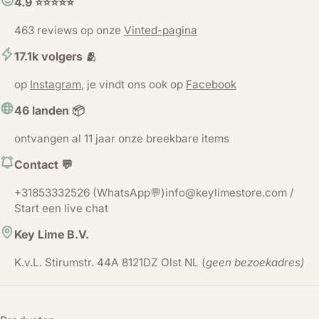
4.9 ⭐️⭐️⭐️⭐️⭐️
463 reviews op onze
Vinted-pagina
17.1k volgers 🫂
op
Instagram
, je vindt ons ook op
Facebook
46 landen 📦
ontvangen al 11 jaar onze breekbare items
Contact 💬
+31853332526 (WhatsApp💬)info@keylimestore.com /
Start een live chat
Key Lime B.V.
K.v.L. Stirumstr. 44A 8121DZ Olst NL (
geen bezoekadres)