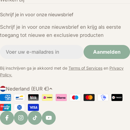
Schrijf je in voor onze nieuwsbrief
Schrijf je in voor onze nieuwsbrief en krijg als eerste
toegang tot nieuwe en exclusieve producten
E-
Aanmelden
mail
Bij inschrijven ga je akkoord met de
Terms of Services
en
Privacy
Policy.
L
Nederland (EUR €)
a
Betaalmethoden
n
d
/
Facebook
Instagram
TikTok
YouTube
r