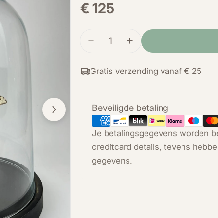
Normale
€ 125
prijs
Hoeveelheid
Verminder de hoeveelheid voor
Verhoog de hoeveelhe
Gratis verzending vanaf € 25
Betaalmethoden
Beveiligde betaling
Open media 1 in modal
Je betalingsgegevens worden be
creditcard details, tevens hebbe
gegevens.