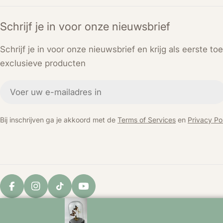
Schrijf je in voor onze nieuwsbrief
Schrijf je in voor onze nieuwsbrief en krijg als eerste t
exclusieve producten
E-
mail
Bij inschrijven ga je akkoord met de
Terms of Services
en
Privacy Pol
Facebook
Instagram
TikTok
YouTube
© 2026
KEY LIME STORE
. Powered by Shopify