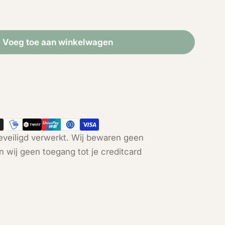
Voeg toe aan winkelwagen
 Mix vlinders in stolp
id voor Mix vlinders in stolp
Open media 2 in modal
veiligd verwerkt. Wij bewaren geen
n wij geen toegang tot je creditcard