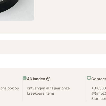
46 landen 📦
Contact
t ons ook op
ontvangen al 11 jaar onze
+318533
breekbare items
💬)info@
Start ee