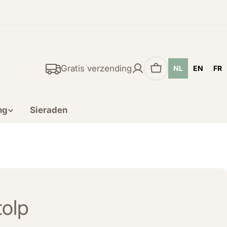
Gratis verzending
NL
EN
FR
Winkelwagen
ng
Sieraden
tolp