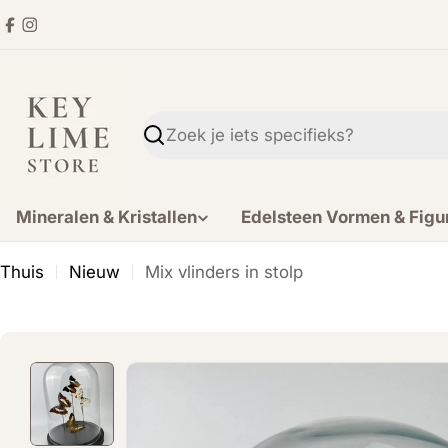
Ga
Facebook
Instagram
direct
naar
de
inhoud
Zoekopdracht
Mineralen & Kristallen
Edelsteen Vormen & Figu
Thuis
Nieuw
Mix vlinders in stolp