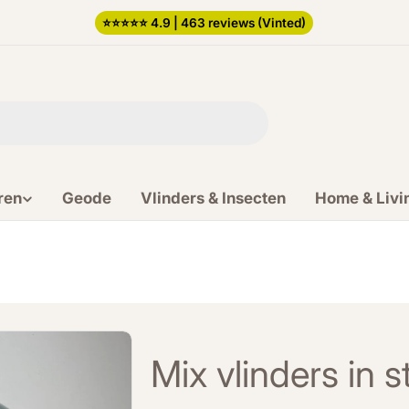
⭐️⭐️⭐️⭐️⭐️ 4.9 | 463 reviews (Vinted)
ren
Geode
Vlinders & Insecten
Home & Livi
Mix vlinders in s