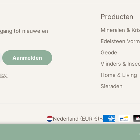
Producten
Mineralen & Kris
oegang tot nieuwe en
Edelsteen Vorm
Geode
Aanmelden
Vlinders & Inse
Home & Living
icy.
Sieraden
L
Nederland (EUR €)
Betaalmethod
a