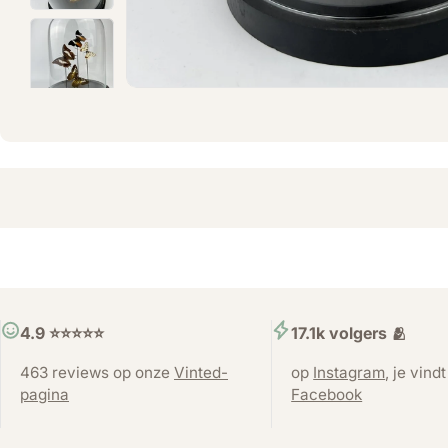
4.9 ⭐️⭐️⭐️⭐️⭐️
17.1k volgers 🫂
463 reviews op onze
Vinted-
op
Instagram
, je vind
pagina
Facebook