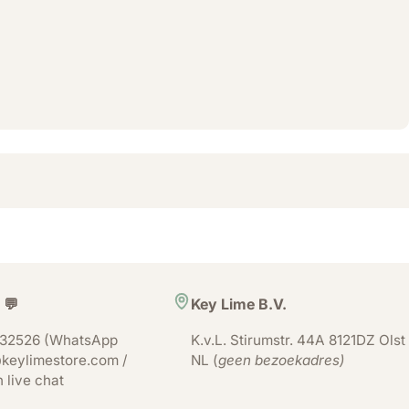
 💬
Key Lime B.V.
32526 (WhatsApp
K.v.L. Stirumstr. 44A 8121DZ Olst
keylimestore.com /
NL (
geen bezoekadres)
n live chat