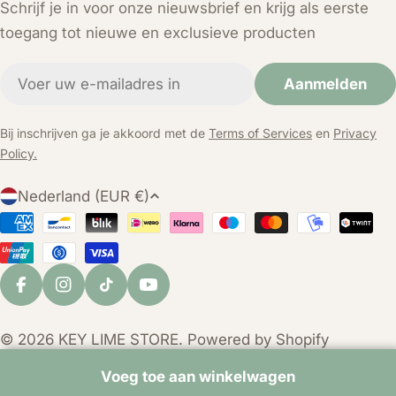
Schrijf je in voor onze nieuwsbrief en krijg als eerste
toegang tot nieuwe en exclusieve producten
E-
Aanmelden
mail
Bij inschrijven ga je akkoord met de
Terms of Services
en
Privacy
Policy.
L
Nederland (EUR €)
a
Betaalmethoden
n
d
/
Facebook
Instagram
TikTok
YouTube
r
e
© 2026
KEY LIME STORE
. Powered by Shopify
g
i
Voeg toe aan winkelwagen