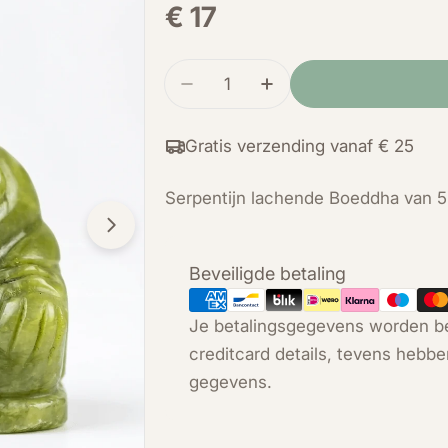
Normale
€ 17
prijs
Hoeveelheid
Verminder de hoeveelheid vo
Verhoog de hoeveelh
Gratis verzending vanaf € 25
Serpentijn lachende Boeddha van 5
Open media 1 in modal
Betaalmethoden
Beveiligde betaling
Je betalingsgegevens worden be
creditcard details, tevens hebbe
gegevens.