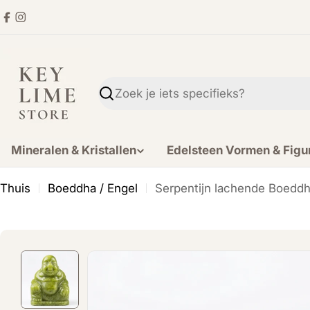
Ga
Facebook
Instagram
direct
naar
de
inhoud
Zoekopdracht
Mineralen & Kristallen
Edelsteen Vormen & Figu
Thuis
Boeddha / Engel
Serpentijn lachende Boedd