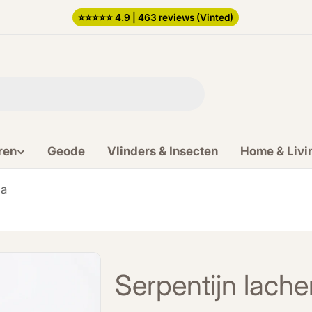
⭐️⭐️⭐️⭐️⭐️ 4.9 | 463 reviews (Vinted)
ren
Geode
Vlinders & Insecten
Home & Livi
ha
Serpentijn lac