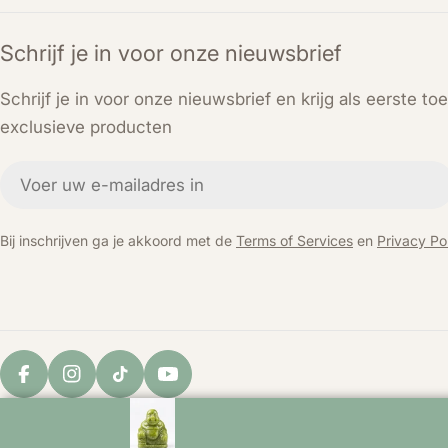
Schrijf je in voor onze nieuwsbrief
Schrijf je in voor onze nieuwsbrief en krijg als eerste t
exclusieve producten
E-
mail
Bij inschrijven ga je akkoord met de
Terms of Services
en
Privacy Pol
Facebook
Instagram
TikTok
YouTube
© 2026
KEY LIME STORE
. Powered by Shopify