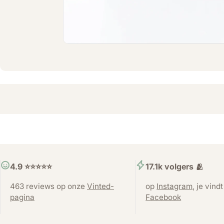
4.9 ⭐️⭐️⭐️⭐️⭐️
17.1k volgers 🫂
463 reviews op onze
Vinted-
op
Instagram
, je vind
pagina
Facebook