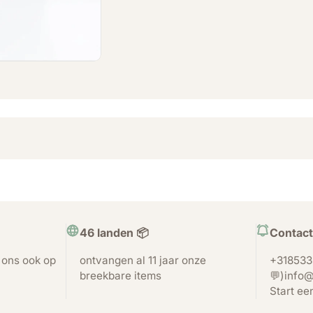
46 landen 📦
Contact
t ons ook op
ontvangen al 11 jaar onze
+318533
breekbare items
💬)info@
Start ee