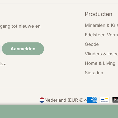
Producten
Mineralen & Kris
oegang tot nieuwe en
Edelsteen Vorm
Geode
Aanmelden
Vlinders & Inse
Home & Living
icy.
Sieraden
L
Nederland (EUR €)
Betaalmethod
a