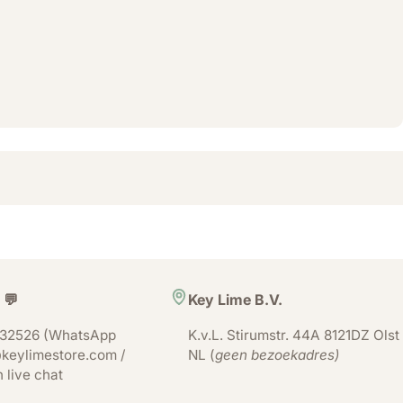
 💬
Key Lime B.V.
32526 (WhatsApp
K.v.L. Stirumstr. 44A 8121DZ Olst
keylimestore.com /
NL (
geen bezoekadres)
n live chat