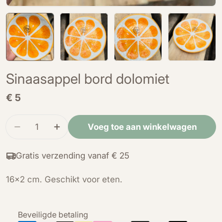
Sinaasappel bord dolomiet
Normale
€ 5
prijs
Hoeveelheid
Voeg toe aan winkelwagen
Verminder de hoeveelheid voor Sinaasappel bo
Verhoog de hoeveelheid voor Sinaasap
Gratis verzending vanaf € 25
16x2 cm. Geschikt voor eten.
Betaalmethoden
Beveiligde betaling