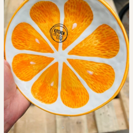
Open media 0 in modal