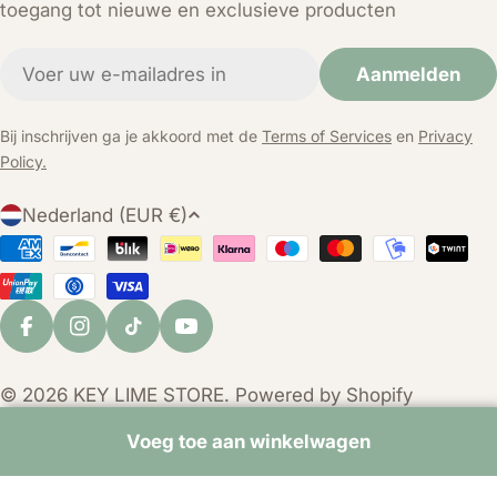
toegang tot nieuwe en exclusieve producten
E-
Aanmelden
mail
Bij inschrijven ga je akkoord met de
Terms of Services
en
Privacy
Policy.
L
Nederland (EUR €)
a
Betaalmethoden
n
d
/
Facebook
Instagram
TikTok
YouTube
r
e
© 2026
KEY LIME STORE
. Powered by Shopify
g
i
Voeg toe aan winkelwagen
o