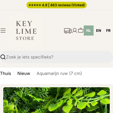
Ga
⭐️⭐️⭐️⭐️⭐️ 4.9 | 463 reviews (Vinted)
direct
naar
de
NL
EN
FR
inhoud
Winkelwagen
Zoekopdracht
Thuis
Nieuw
Aquamarijn ruw (7 cm)