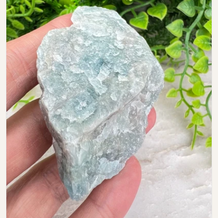
Open media 0 in modal