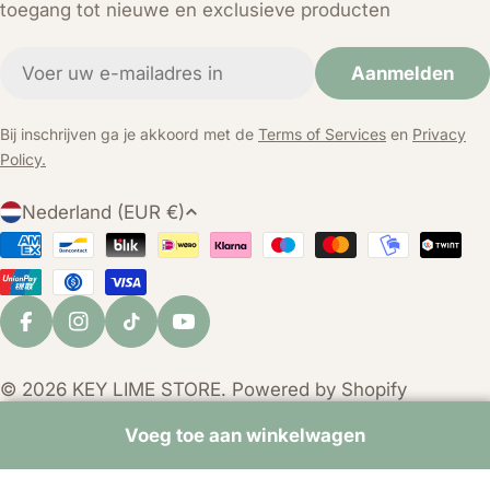
toegang tot nieuwe en exclusieve producten
E-
Aanmelden
mail
Bij inschrijven ga je akkoord met de
Terms of Services
en
Privacy
Policy.
L
Nederland (EUR €)
a
Betaalmethoden
n
d
/
Facebook
Instagram
TikTok
YouTube
r
e
© 2026
KEY LIME STORE
. Powered by Shopify
g
i
Voeg toe aan winkelwagen
o