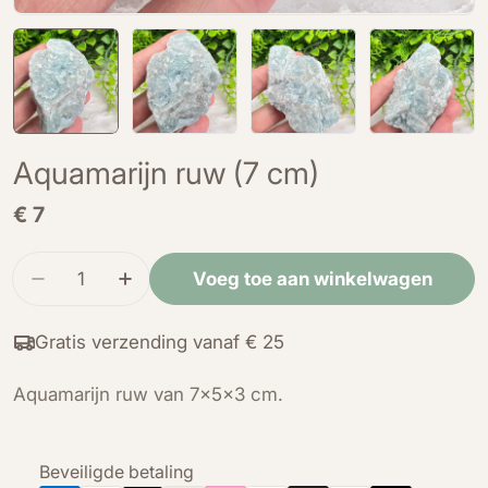
Aquamarijn ruw (7 cm)
Normale
€ 7
prijs
Hoeveelheid
Voeg toe aan winkelwagen
Verminder de hoeveelheid voor Aquamarijn ruw
Verhoog de hoeveelheid voor Aquamari
Gratis verzending vanaf € 25
Aquamarijn ruw van 7x5x3 cm.
Betaalmethoden
Beveiligde betaling