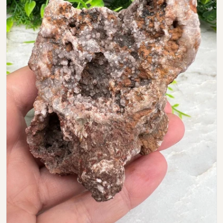
Open media 0 in modal