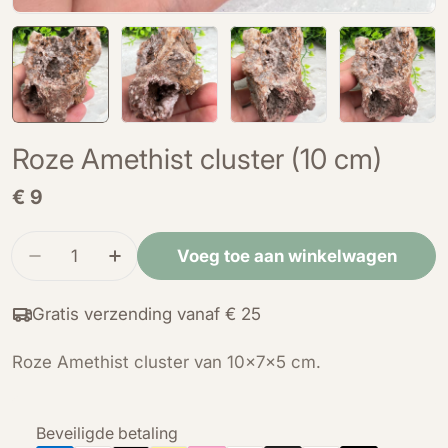
Roze Amethist cluster (10 cm)
Normale
€ 9
prijs
Hoeveelheid
Voeg toe aan winkelwagen
Verminder de hoeveelheid voor Roze Amethist c
Verhoog de hoeveelheid voor Roze Ame
Gratis verzending vanaf € 25
Roze Amethist cluster van 10x7x5 cm.
Betaalmethoden
Beveiligde betaling