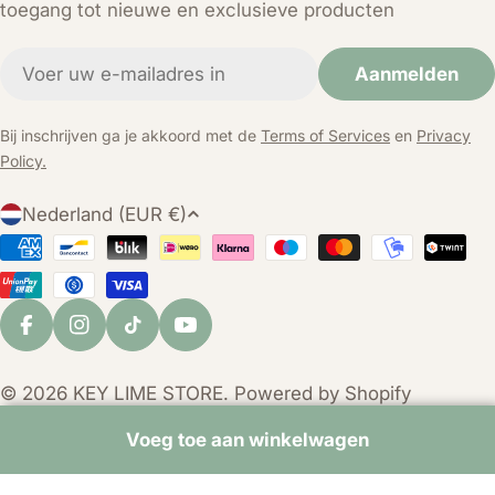
toegang tot nieuwe en exclusieve producten
E-
Aanmelden
mail
Bij inschrijven ga je akkoord met de
Terms of Services
en
Privacy
Policy.
L
Nederland (EUR €)
a
Betaalmethoden
n
d
/
Facebook
Instagram
TikTok
YouTube
r
e
© 2026
KEY LIME STORE
. Powered by Shopify
g
i
Voeg toe aan winkelwagen
o