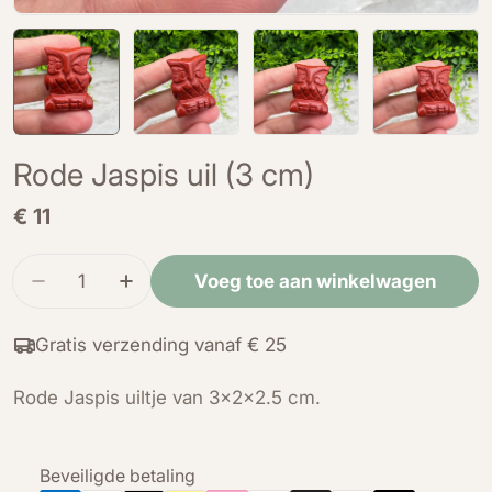
Rode Jaspis uil (3 cm)
Normale
€ 11
prijs
Hoeveelheid
Voeg toe aan winkelwagen
Verminder de hoeveelheid voor Rode Jaspis uil 
Verhoog de hoeveelheid voor Rode Jasp
Gratis verzending vanaf € 25
Rode Jaspis uiltje van 3x2x2.5 cm.
Betaalmethoden
Beveiligde betaling