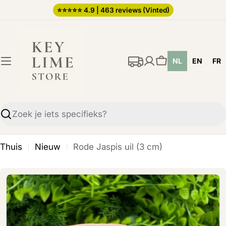
Ga
⭐️⭐️⭐️⭐️⭐️ 4.9 | 463 reviews (Vinted)
direct
naar
de
NL
EN
FR
inhoud
Winkelwagen
Zoekopdracht
Thuis
Nieuw
Rode Jaspis uil (3 cm)