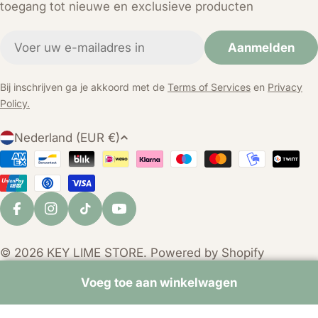
toegang tot nieuwe en exclusieve producten
E-
Aanmelden
mail
Bij inschrijven ga je akkoord met de
Terms of Services
en
Privacy
Policy.
L
Nederland (EUR €)
a
Betaalmethoden
n
d
/
Facebook
Instagram
TikTok
YouTube
r
e
© 2026
KEY LIME STORE
. Powered by Shopify
g
i
Voeg toe aan winkelwagen
o