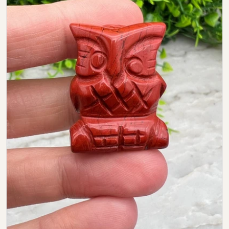
Open media 0 in modal