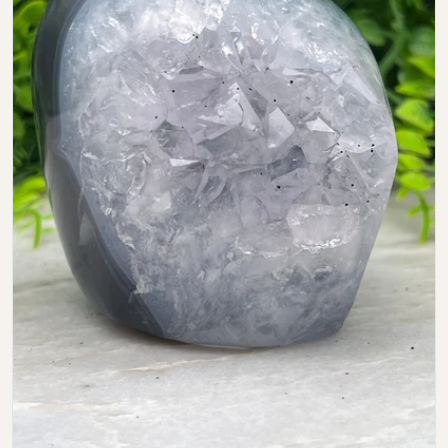
Open media 0 in modal