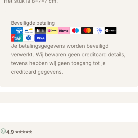
Het stuk is 8x7x7 cm.
Betaalmethoden
Beveiligde betaling
Je betalingsgegevens worden beveiligd
verwerkt. Wij bewaren geen creditcard details,
tevens hebben wij geen toegang tot je
creditcard gegevens.
4.9 ⭐️⭐️⭐️⭐️⭐️