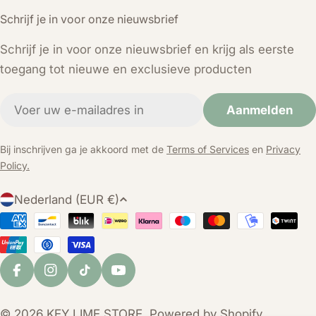
Schrijf je in voor onze nieuwsbrief
Schrijf je in voor onze nieuwsbrief en krijg als eerste
toegang tot nieuwe en exclusieve producten
E-
Aanmelden
mail
Bij inschrijven ga je akkoord met de
Terms of Services
en
Privacy
Policy.
L
Nederland (EUR €)
a
Betaalmethoden
n
d
/
Facebook
Instagram
TikTok
YouTube
r
e
© 2026
KEY LIME STORE
. Powered by Shopify