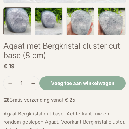
Agaat met Bergkristal cluster cut
base (8 cm)
Normale
€ 19
prijs
Hoeveelheid
Voeg toe aan winkelwagen
Verminder de hoeveelheid voor Agaat met Bergkr
Verhoog de hoeveelheid voor Agaat met
Gratis verzending vanaf € 25
Agaat Bergkristal cut base. Achterkant ruw en
rondom geslepen Agaat. Voorkant Bergkristal cluster.