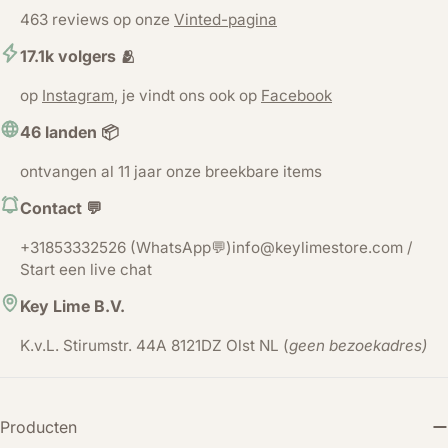
463 reviews op onze
Vinted-pagina
17.1k volgers 🫂
op
Instagram
, je vindt ons ook op
Facebook
46 landen 📦
ontvangen al 11 jaar onze breekbare items
Contact 💬
+31853332526 (WhatsApp💬)info@keylimestore.com /
Start een live chat
Key Lime B.V.
K.v.L. Stirumstr. 44A 8121DZ Olst NL (
geen bezoekadres)
Producten