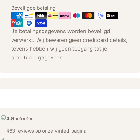
Betaalmethoden
Beveiligde betaling
Je betalingsgegevens worden beveiligd
verwerkt. Wij bewaren geen creditcard details,
tevens hebben wij geen toegang tot je
creditcard gegevens.
4.9 ⭐️⭐️⭐️⭐️⭐️
463 reviews op onze
Vinted-pagina