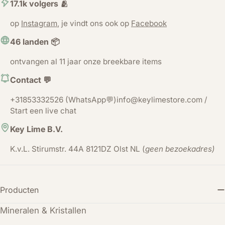
17.1k volgers 🫂
op
Instagram
, je vindt ons ook op
Facebook
46 landen 📦
ontvangen al 11 jaar onze breekbare items
Contact 💬
+31853332526 (WhatsApp💬)info@keylimestore.com /
Start een live chat
Key Lime B.V.
K.v.L. Stirumstr. 44A 8121DZ Olst NL (
geen bezoekadres)
Producten
Mineralen & Kristallen