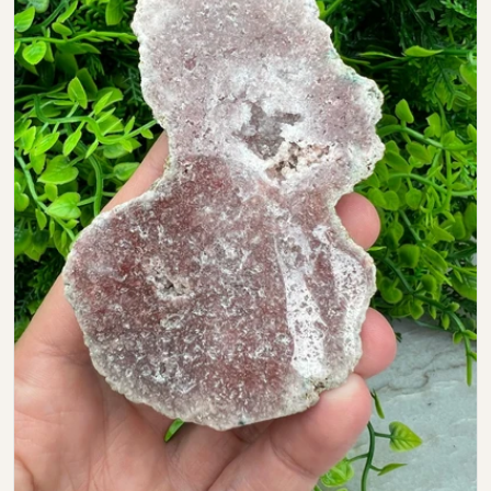
Open media 0 in modal