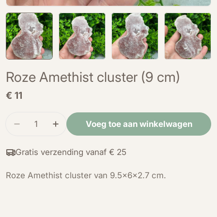
Roze Amethist cluster (9 cm)
Normale
€ 11
prijs
Hoeveelheid
Voeg toe aan winkelwagen
Verminder de hoeveelheid voor Roze Amethist c
Verhoog de hoeveelheid voor Roze Ame
Gratis verzending vanaf € 25
Roze Amethist cluster van 9.5x6x2.7 cm.