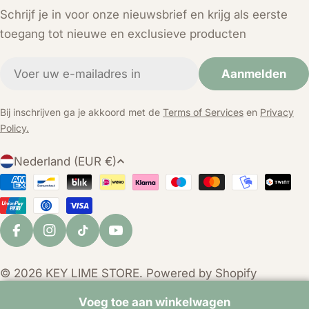
Schrijf je in voor onze nieuwsbrief en krijg als eerste
toegang tot nieuwe en exclusieve producten
E-
Aanmelden
mail
Bij inschrijven ga je akkoord met de
Terms of Services
en
Privacy
Policy.
L
Nederland (EUR €)
a
Betaalmethoden
n
d
/
Facebook
Instagram
TikTok
YouTube
r
e
© 2026
KEY LIME STORE
. Powered by Shopify
g
i
Voeg toe aan winkelwagen