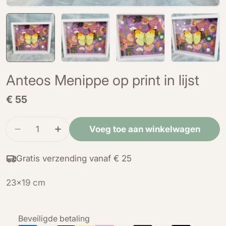
Anteos Menippe op print in lijst
Normale
€ 55
prijs
Hoeveelheid
Voeg toe aan winkelwagen
Verminder de hoeveelheid voor Anteos Menippe o
Verhoog de hoeveelheid voor Anteos Me
Gratis verzending vanaf € 25
23x19 cm
Betaalmethoden
Beveiligde betaling