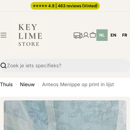
Ga
⭐️⭐️⭐️⭐️⭐️ 4.9 | 463 reviews (Vinted)
direct
naar
de
NL
EN
FR
inhoud
Winkelwagen
Zoekopdracht
Thuis
Nieuw
Anteos Menippe op print in lijst