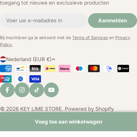
toegang tot nieuwe en exclusieve producten
E-
Aanmelden
mail
Bij inschrijven ga je akkoord met de
Terms of Services
en
Privacy
Policy.
L
Nederland (EUR €)
a
Betaalmethoden
n
d
/
Facebook
Instagram
TikTok
YouTube
r
e
© 2026
KEY LIME STORE
. Powered by Shopify
g
i
Voeg toe aan winkelwagen
o