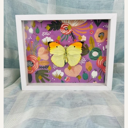
Open media 0 in modal