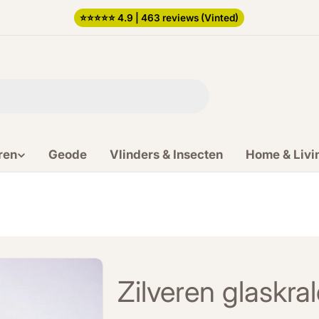
⭐️⭐️⭐️⭐️⭐️ 4.9 | 463 reviews (Vinted)
ren
Geode
Vlinders & Insecten
Home & Livi
Zilveren glaskra