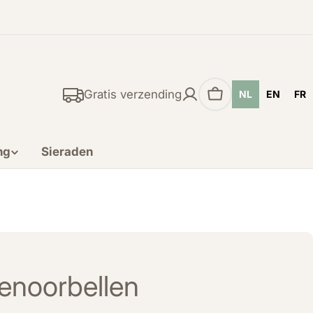
Gratis verzending
NL
EN
FR
Winkelwagen
ng
Sieraden
lenoorbellen