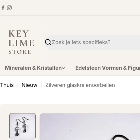
Ga
Facebook
Instagram
direct
naar
de
inhoud
Zoekopdracht
Mineralen & Kristallen
Edelsteen Vormen & Figu
Thuis
Nieuw
Zilveren glaskralenoorbellen