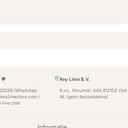
 💬
Key Lime B.V.
32526 (WhatsApp
K.v.L. Stirumstr. 44A 8121DZ Olst
keylimestore.com /
NL (
geen bezoekadres)
n live chat
Informatie