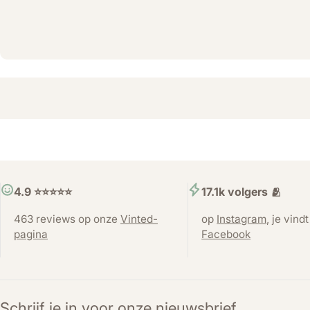
4.9 ⭐️⭐️⭐️⭐️⭐️
17.1k volgers 🫂
463 reviews op onze
Vinted-
op
Instagram
, je vind
pagina
Facebook
Schrijf je in voor onze nieuwsbrief