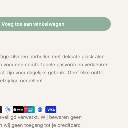
Voeg toe aan winkelwagen
r Zilveren glaskralenoorbellen
eid voor Zilveren glaskralenoorbellen
Open media 2 in modal
tige zilveren oorbellen met delicate glaskralen.
n voor een comfortabele pasvorm en verkleuren
t zijn voor dagelijks gebruik. Geef elke outfit
lzijdige oorbellen!
veiligd verwerkt. Wij bewaren geen
n wij geen toegang tot je creditcard