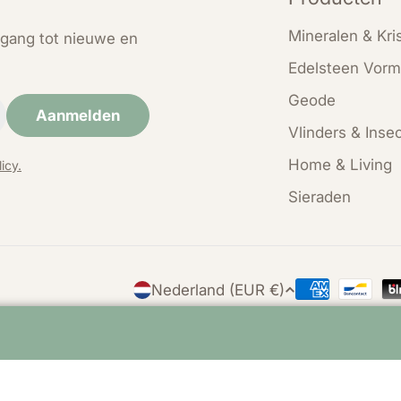
Mineralen & Kris
oegang tot nieuwe en
Edelsteen Vorm
Geode
Aanmelden
Vlinders & Inse
Home & Living
icy.
Sieraden
L
Nederland (EUR €)
Betaalmethod
a
n