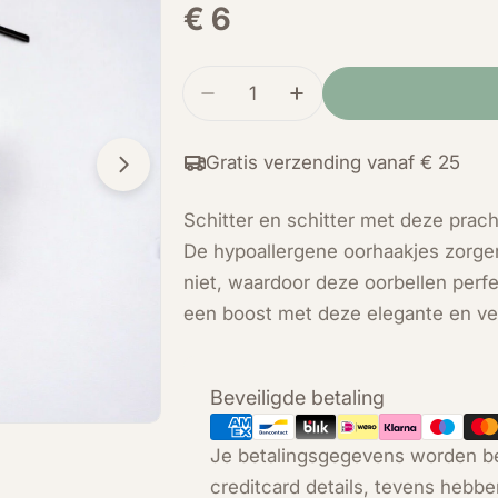
Normale
€ 6
prijs
Hoeveelheid
Verminder de hoeveelheid voo
Verhoog de hoeveelh
Gratis verzending vanaf € 25
Open media 1 in modal
Schitter en schitter met deze prach
De hypoallergene oorhaakjes zorge
niet, waardoor deze oorbellen perfec
een boost met deze elegante en vee
Betaalmethoden
Beveiligde betaling
Je betalingsgegevens worden be
creditcard details, tevens hebbe