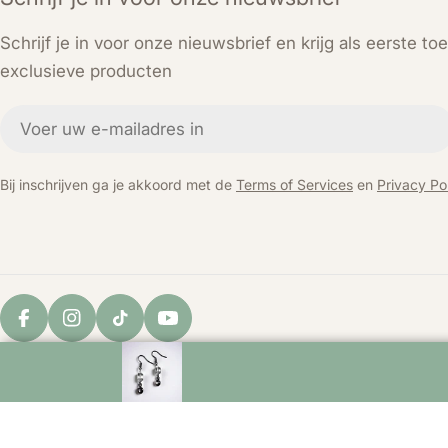
Schrijf je in voor onze nieuwsbrief en krijg als eerste t
exclusieve producten
E-
mail
Bij inschrijven ga je akkoord met de
Terms of Services
en
Privacy Pol
Facebook
Instagram
TikTok
YouTube
© 2026
KEY LIME STORE
. Powered by Shopify