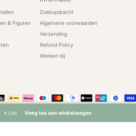
tallen
Zoekopdracht
en & Figuren
Algemene voorwaarden
Verzending
cten
Refund Policy
Werken bij
en
Voeg toe aan winkelwagen
€ 5.95