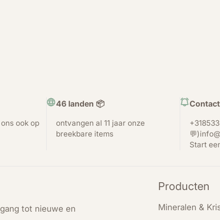
46 landen 📦
Contact
t ons ook op
ontvangen al 11 jaar onze
+318533
breekbare items
💬)info@
Start ee
Producten
Mineralen & Kris
oegang tot nieuwe en