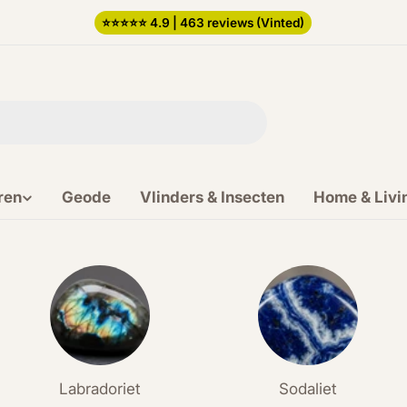
⭐️⭐️⭐️⭐️⭐️ 4.9 | 463 reviews (Vinted)
ren
Geode
Vlinders & Insecten
Home & Livi
Labradoriet
Sodaliet