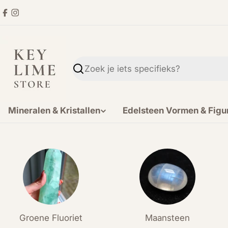
Ga
Facebook
Instagram
direct
naar
de
inhoud
Zoekopdracht
Mineralen & Kristallen
Edelsteen Vormen & Figu
Groene Fluoriet
Maansteen