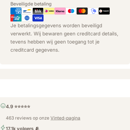
Betaalmethoden
Beveiligde betaling
Je betalingsgegevens worden beveiligd
verwerkt. Wij bewaren geen creditcard details,
tevens hebben wij geen toegang tot je
creditcard gegevens.
4.9 ⭐️⭐️⭐️⭐️⭐️
463 reviews op onze
Vinted-pagina
17.1k volgers 🫂