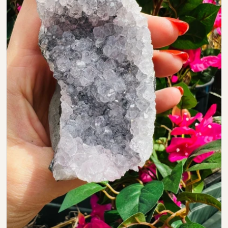
Open media 0 in modal