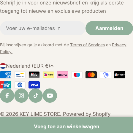
Schrijf je in voor onze nieuwsbrief en krijg als eerste
toegang tot nieuwe en exclusieve producten
E-
Aanmelden
mail
Bij inschrijven ga je akkoord met de
Terms of Services
en
Privacy
Policy.
L
Nederland (EUR €)
a
Betaalmethoden
n
d
/
Facebook
Instagram
TikTok
YouTube
r
e
© 2026
KEY LIME STORE
. Powered by Shopify
g
i
Voeg toe aan winkelwagen