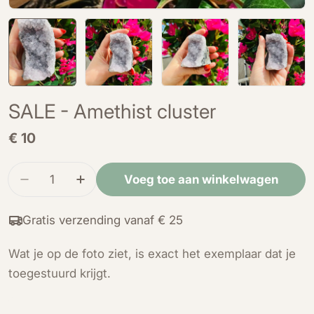
SALE - Amethist cluster
Normale
€ 10
prijs
Hoeveelheid
Voeg toe aan winkelwagen
Verminder de hoeveelheid voor SALE - Amethist
Verhoog de hoeveelheid voor SALE - A
Gratis verzending vanaf € 25
Wat je op de foto ziet, is exact het exemplaar dat je
toegestuurd krijgt.