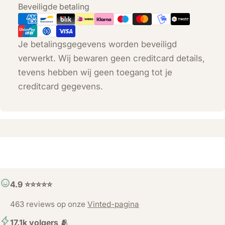
Betaalmethoden
Beveiligde betaling
Je betalingsgegevens worden beveiligd
verwerkt. Wij bewaren geen creditcard details,
tevens hebben wij geen toegang tot je
creditcard gegevens.
4.9 ⭐️⭐️⭐️⭐️⭐️
463 reviews op onze
Vinted-pagina
17.1k volgers 🫂