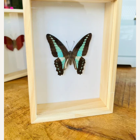
Open media 0 in modal