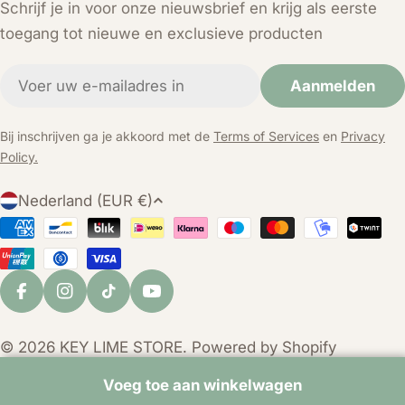
Schrijf je in voor onze nieuwsbrief en krijg als eerste
toegang tot nieuwe en exclusieve producten
E-
Aanmelden
mail
Bij inschrijven ga je akkoord met de
Terms of Services
en
Privacy
Policy.
L
Nederland (EUR €)
a
Betaalmethoden
n
d
/
Facebook
Instagram
TikTok
YouTube
r
e
© 2026
KEY LIME STORE
. Powered by Shopify
g
i
Voeg toe aan winkelwagen