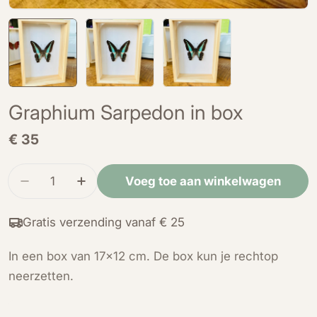
Graphium Sarpedon in box
Normale
€ 35
prijs
Hoeveelheid
Voeg toe aan winkelwagen
Verminder de hoeveelheid voor Graphium Sarpe
Verhoog de hoeveelheid voor Graphiu
Gratis verzending vanaf € 25
In een box van 17x12 cm. De box kun je rechtop
neerzetten.