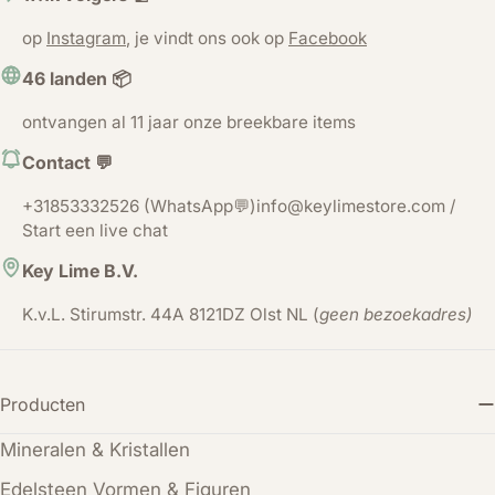
op
Instagram
, je vindt ons ook op
Facebook
46 landen 📦
ontvangen al 11 jaar onze breekbare items
Contact 💬
+31853332526 (WhatsApp💬)info@keylimestore.com /
Start een live chat
Key Lime B.V.
K.v.L. Stirumstr. 44A 8121DZ Olst NL (
geen bezoekadres)
Producten
Mineralen & Kristallen
Edelsteen Vormen & Figuren