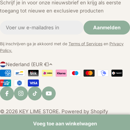
Schrijf je in voor onze nieuwsbrief en krijg als eerste
toegang tot nieuwe en exclusieve producten
E-
Aanmelden
mail
Bij inschrijven ga je akkoord met de
Terms of Services
en
Privacy
Policy.
L
Nederland (EUR €)
a
Betaalmethoden
n
d
/
Facebook
Instagram
TikTok
YouTube
r
e
© 2026
KEY LIME STORE
. Powered by Shopify
g
i
Voeg toe aan winkelwagen