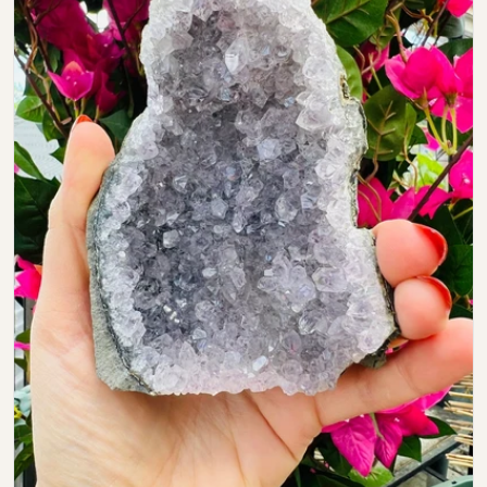
Open media 0 in modal