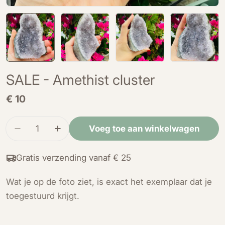
SALE - Amethist cluster
Normale
€ 10
prijs
Hoeveelheid
Voeg toe aan winkelwagen
Verminder de hoeveelheid voor SALE - Amethist
Verhoog de hoeveelheid voor SALE - A
Gratis verzending vanaf € 25
Wat je op de foto ziet, is exact het exemplaar dat je
toegestuurd krijgt.