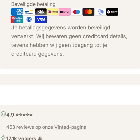
Betaalmethoden
Beveiligde betaling
Je betalingsgegevens worden beveiligd
verwerkt. Wij bewaren geen creditcard details,
tevens hebben wij geen toegang tot je
creditcard gegevens.
4.9 ⭐️⭐️⭐️⭐️⭐️
463 reviews op onze
Vinted-pagina
17.1k volgers 🫂