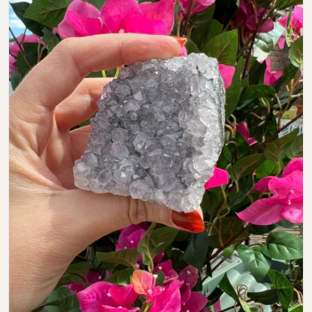
Open media 0 in modal