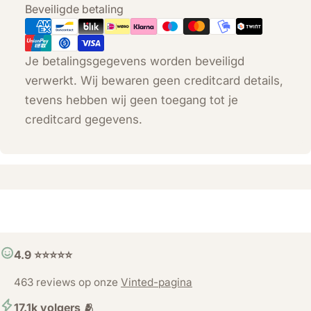
Betaalmethoden
Beveiligde betaling
Je betalingsgegevens worden beveiligd
verwerkt. Wij bewaren geen creditcard details,
tevens hebben wij geen toegang tot je
creditcard gegevens.
4.9 ⭐️⭐️⭐️⭐️⭐️
463 reviews op onze
Vinted-pagina
17.1k volgers 🫂