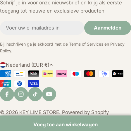
Schrijf je in voor onze nieuwsbrief en krijg als eerste
toegang tot nieuwe en exclusieve producten
E-
Aanmelden
mail
Bij inschrijven ga je akkoord met de
Terms of Services
en
Privacy
Policy.
L
Nederland (EUR €)
a
Betaalmethoden
n
d
/
Facebook
Instagram
TikTok
YouTube
r
e
© 2026
KEY LIME STORE
. Powered by Shopify
g
i
Voeg toe aan winkelwagen