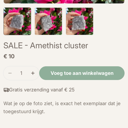
SALE - Amethist cluster
Normale
€ 10
prijs
Hoeveelheid
Voeg toe aan winkelwagen
Verminder de hoeveelheid voor SALE - Amethist
Verhoog de hoeveelheid voor SALE - A
Gratis verzending vanaf € 25
Wat je op de foto ziet, is exact het exemplaar dat je
toegestuurd krijgt.