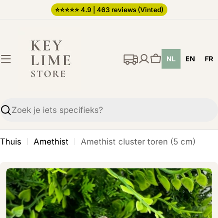
Ga
⭐️⭐️⭐️⭐️⭐️ 4.9 | 463 reviews (Vinted)
direct
naar
de
NL
EN
FR
inhoud
Winkelwagen
Zoekopdracht
Thuis
Amethist
Amethist cluster toren (5 cm)