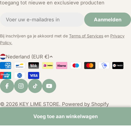
toegang tot nieuwe en exclusieve producten
E-
Aanmelden
mail
Bij inschrijven ga je akkoord met de
Terms of Services
en
Privacy
Policy.
L
Nederland (EUR €)
a
Betaalmethoden
n
d
/
Facebook
Instagram
TikTok
YouTube
r
e
© 2026
KEY LIME STORE
. Powered by Shopify
g
i
Voeg toe aan winkelwagen
o