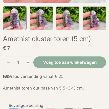
Amethist cluster toren (5 cm)
Normale
€ 7
prijs
Hoeveelheid
Voeg toe aan winkelwagen
Verminder de hoeveelheid voor Amethist cluste
Verhoog de hoeveelheid voor Amethist 
Gratis verzending vanaf € 25
Amethist toren cut base van 5.5x3x3 cm.
Betaalmethoden
Beveiligde betaling