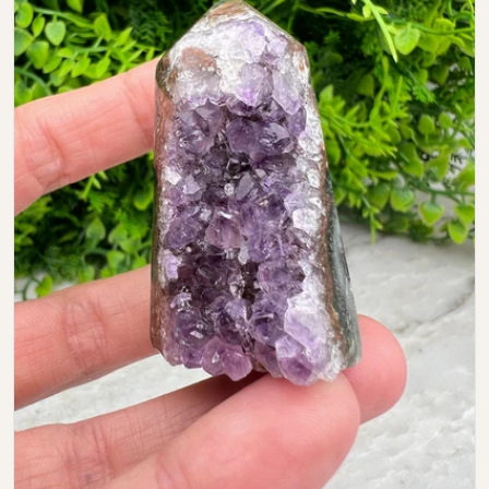
Open media 0 in modal