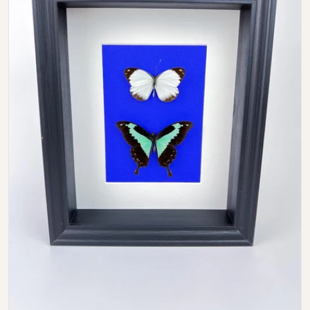
Open media 0 in modal