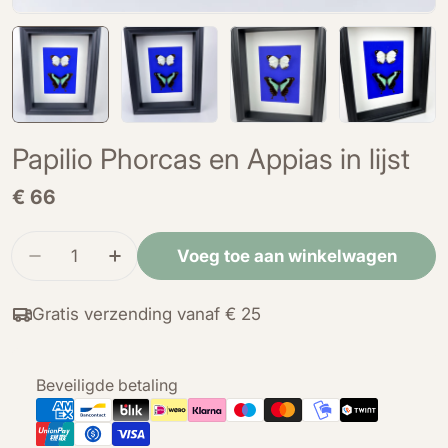
Papilio Phorcas en Appias in lijst
Normale
€ 66
prijs
Hoeveelheid
Voeg toe aan winkelwagen
Verminder de hoeveelheid voor Papilio Phorcas e
Verhoog de hoeveelheid voor Papilio Ph
Gratis verzending vanaf € 25
Betaalmethoden
Beveiligde betaling