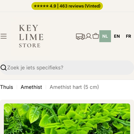
Ga
⭐️⭐️⭐️⭐️⭐️ 4.9 | 463 reviews (Vinted)
direct
naar
de
NL
EN
FR
inhoud
Winkelwagen
Zoekopdracht
Thuis
Amethist
Amethist hart (5 cm)