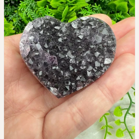
Open media 0 in modal