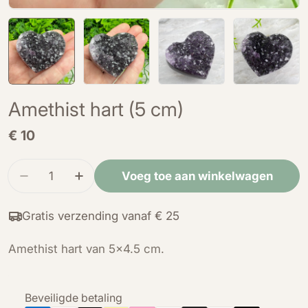
Amethist hart (5 cm)
Normale
€ 10
prijs
Hoeveelheid
Voeg toe aan winkelwagen
Verminder de hoeveelheid voor Amethist hart (
Verhoog de hoeveelheid voor Amethist
Gratis verzending vanaf € 25
Amethist hart van 5x4.5 cm.
Betaalmethoden
Beveiligde betaling