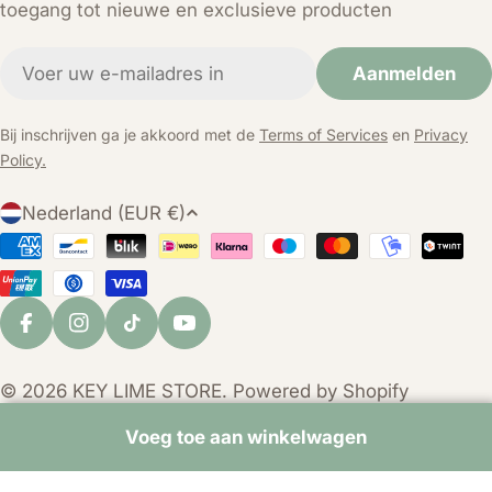
toegang tot nieuwe en exclusieve producten
E-
Aanmelden
mail
Bij inschrijven ga je akkoord met de
Terms of Services
en
Privacy
Policy.
L
Nederland (EUR €)
a
Betaalmethoden
n
d
/
Facebook
Instagram
TikTok
YouTube
r
e
© 2026
KEY LIME STORE
. Powered by Shopify
g
i
Voeg toe aan winkelwagen
o