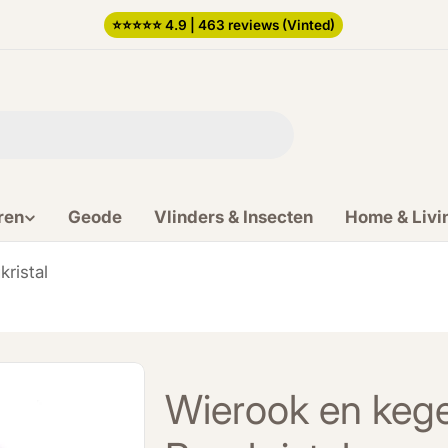
⭐️⭐️⭐️⭐️⭐️ 4.9 | 463 reviews (Vinted)
ren
Geode
Vlinders & Insecten
Home & Livi
ristal
Wierook en kege