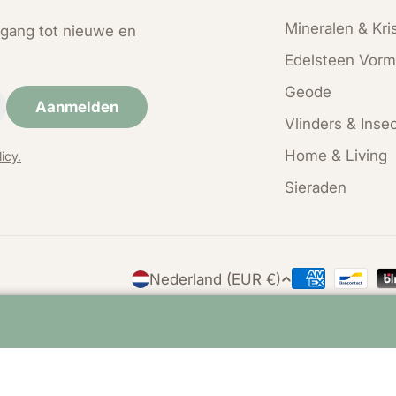
Mineralen & Kris
oegang tot nieuwe en
Edelsteen Vorm
Geode
Aanmelden
Vlinders & Inse
Home & Living
icy.
Sieraden
L
Nederland (EUR €)
Betaalmethod
a
n