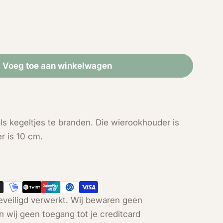
Voeg toe aan winkelwagen
r Wierook en kegeltjes houder Bergkristal
eid voor Wierook en kegeltjes houder Bergkristal
Open media 2 in modal
s kegeltjes te branden. Die wierookhouder is
r is 10 cm.
veiligd verwerkt. Wij bewaren geen
n wij geen toegang tot je creditcard