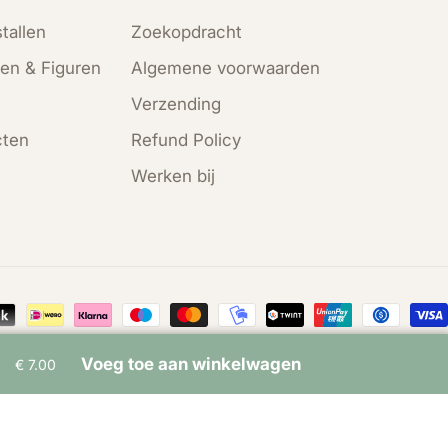
tallen
Zoekopdracht
en & Figuren
Algemene voorwaarden
Verzending
cten
Refund Policy
Werken bij
en
Voeg toe aan winkelwagen
€ 7.00