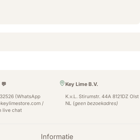
 💬
Key Lime B.V.
32526 (WhatsApp
K.v.L. Stirumstr. 44A 8121DZ Olst
keylimestore.com /
NL (
geen bezoekadres)
n live chat
Informatie