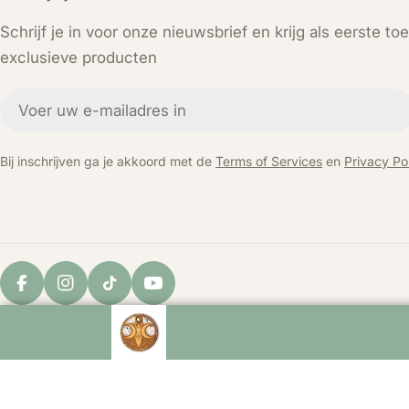
Schrijf je in voor onze nieuwsbrief en krijg als eerste t
exclusieve producten
E-
mail
Bij inschrijven ga je akkoord met de
Terms of Services
en
Privacy Pol
Facebook
Instagram
TikTok
YouTube
© 2026
KEY LIME STORE
. Powered by Shopify