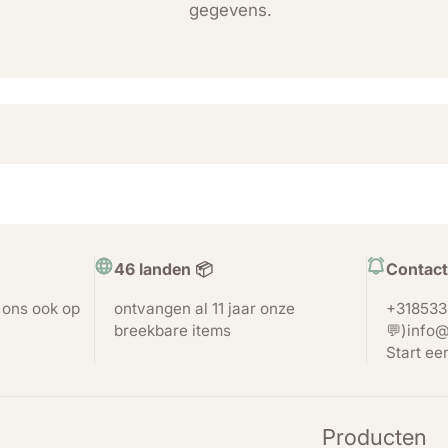
gegevens.
46 landen 📦
Contact
t ons ook op
ontvangen al 11 jaar onze
+318533
breekbare items
💬)info@
Start ee
Producten