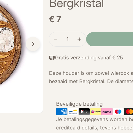
Bergkristal
Normale
€ 7
prijs
Hoeveelheid
Verminder de hoeveelheid voo
Verhoog de hoeveelh
Open media 1 in modal
Gratis verzending vanaf € 25
Deze houder is om zowel wierook al
bezaaid met Bergkristal. De diamete
Betaalmethoden
Beveiligde betaling
Je betalingsgegevens worden be
creditcard details, tevens hebbe