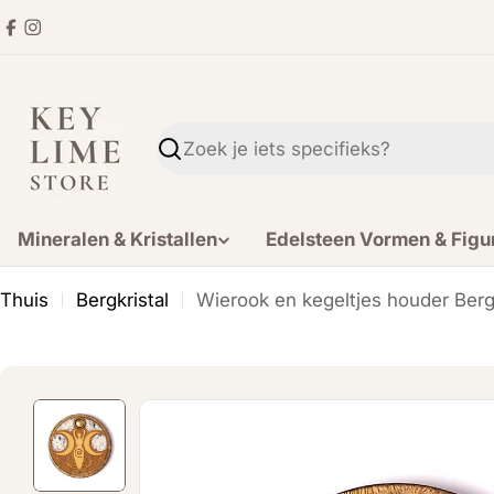
Ga
Facebook
Instagram
direct
naar
de
inhoud
Zoekopdracht
Mineralen & Kristallen
Edelsteen Vormen & Figu
Thuis
Bergkristal
Wierook en kegeltjes houder Bergk